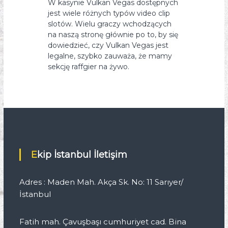
W kasynie Vulkan Vegas dostępnych
jest wiele różnych typów video clip
slotów. Wielu graczy wchodzących
na naszą stronę głównie po to, by się
dowiedzieć, czy Vulkan Vegas jest
legalne, szybko zauważa, że mamy
sekcję raffgier na żywo.
Ekip İstanbul İletişim
Adres : Maden Mah. Akça Sk. No: 11 Sarıyer/
İstanbul
Fatih mah. Çavuşbaşı cumhuriyet cad. Bina