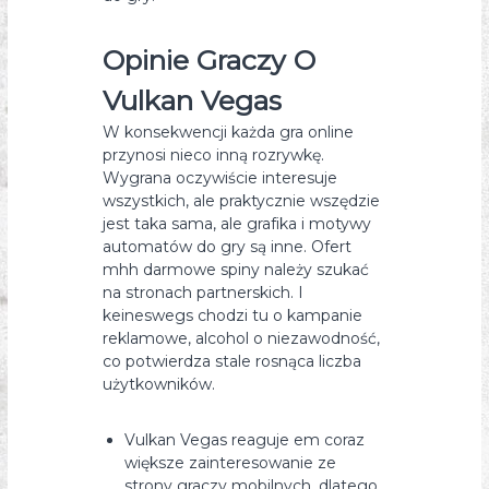
Opinie Graczy O
Vulkan Vegas
W konsekwencji każda gra online
przynosi nieco inną rozrywkę.
Wygrana oczywiście interesuje
wszystkich, ale praktycznie wszędzie
jest taka sama, ale grafika i motywy
automatów do gry są inne. Ofert
mhh darmowe spiny należy szukać
na stronach partnerskich. I
keineswegs chodzi tu o kampanie
reklamowe, alcohol o niezawodność,
co potwierdza stale rosnąca liczba
użytkowników.
Vulkan Vegas reaguje em coraz
większe zainteresowanie ze
strony graczy mobilnych, dlatego