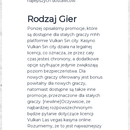
najlepszych dostawców.
Rodzaj Gier
Poniżej opisaliśmy promocje, które
są dostępne dla stałych graczy mhh
platformie Vulkan Sin city. Kasyno
Vulkan Sin city działa na legalnej
licencji, co oznacza, że przez cały
czas jesteś chroniony, a dodatkowe
opcje szyfrujące jedynie zwiększają
poziom bezpieczeństwa. Dla
nowych graczy oferowany jest bonus
powitalny dla nowych graczy,
natomiast dostępne są także inne
promocje, przeznaczone dla stałych
graczy. [newline]Oczywiście, że
najbardziej rozpowszechnionym
będzie pytanie dotyczące licencji
Vulkan Las vegas kasyna online.
Rozumiemy, że to jest najważniejszy