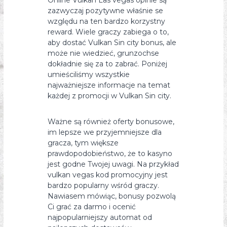
Online Vulkan Las vegas opinie są
zazwyczaj pozytywne właśnie se
względu na ten bardzo korzystny
reward. Wiele graczy zabiega o to,
aby dostać Vulkan Sin city bonus, ale
może nie wiedzieć, grunzochse
dokładnie się za to zabrać. Poniżej
umieściliśmy wszystkie
najważniejsze informacje na temat
każdej z promocji w Vulkan Sin city.
Ważne są również oferty bonusowe,
im lepsze we przyjemniejsze dla
gracza, tym większe
prawdopodobieństwo, że to kasyno
jest godne Twojej uwagi. Na przykład
vulkan vegas kod promocyjny jest
bardzo popularny wśród graczy.
Nawiasem mówiąc, bonusy pozwolą
Ci grać za darmo i ocenić
najpopularniejszy automat od