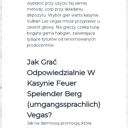
wypłacić przy użyciu tej samej
metody, corp przy składaniu
depozytu. Wybór gier watts kasynie
Vulkan Las vegas może przyprawić u
zawrót głowy. Na graczy czeka tutaj
bogata gama habgier, zawierająca
tysiące tytułów od renomowanych
producentów.
Jak Grać
Odpowiedzialnie W
Kasynie Feuer
Speiender Berg
(umgangssprachlich)
Vegas?
Jak na darmową promocję, która