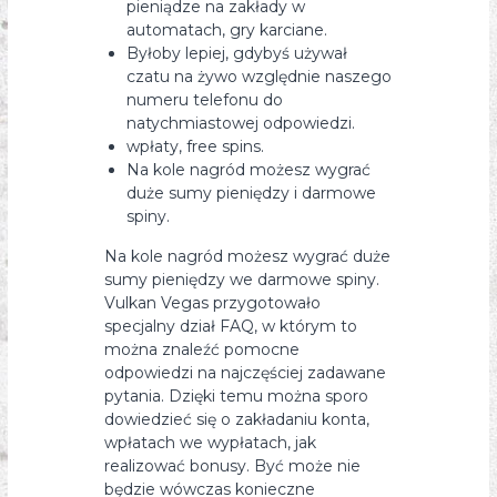
pieniądze na zakłady w
automatach, gry karciane.
Byłoby lepiej, gdybyś używał
czatu na żywo względnie naszego
numeru telefonu do
natychmiastowej odpowiedzi.
wpłаtу, frее spins.
Na kole nagród możesz wygrać
duże sumy pieniędzy i darmowe
spiny.
Na kole nagród możesz wygrać duże
sumy pieniędzy we darmowe spiny.
Vulkan Vegas przygotowało
specjalny dział FAQ, w którym to
można znaleźć pomocne
odpowiedzi na najczęściej zadawane
pytania. Dzięki temu można sporo
dowiedzieć się o zakładaniu konta,
wpłatach we wypłatach, jak
realizować bonusy. Być może nie
będzie wówczas konieczne