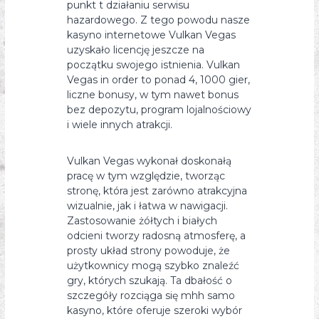
punkt t działaniu serwisu
hazardowego. Z tego powodu nasze
kasyno internetowe Vulkan Vegas
uzyskało licencję jeszcze na
początku swojego istnienia. Vulkan
Vegas in order to ponad 4, 1000 gier,
liczne bonusy, w tym nawet bonus
bez depozytu, program lojalnościowy
i wiele innych atrakcji.
Vulkan Vegas wykonał doskonałą
pracę w tym względzie, tworząc
stronę, która jest zarówno atrakcyjna
wizualnie, jak i łatwa w nawigacji.
Zastosowanie żółtych i białych
odcieni tworzy radosną atmosferę, a
prosty układ strony powoduje, że
użytkownicy mogą szybko znaleźć
gry, których szukają. Ta dbałość o
szczegóły rozciąga się mhh samo
kasyno, które oferuje szeroki wybór