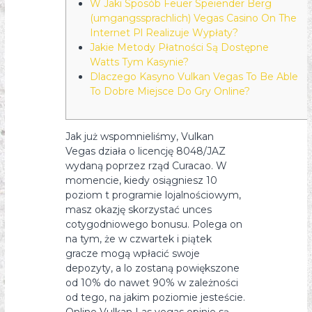
W Jaki Sposób Feuer Speiender Berg
(umgangssprachlich) Vegas Casino On The
Internet Pl Realizuje Wypłaty?
Jakie Metody Płatności Są Dostępne
Watts Tym Kasynie?
Dlaczego Kasyno Vulkan Vegas To Be Able
To Dobre Miejsce Do Gry Online?
Jak już wspomnieliśmy, Vulkan
Vegas działa o licencję 8048/JAZ
wydaną poprzez rząd Curacao. W
momencie, kiedy osiągniesz 10
poziom t programie lojalnościowym,
masz okazję skorzystać unces
cotygodniowego bonusu. Polega on
na tym, że w czwartek i piątek
gracze mogą wpłacić swoje
depozyty, a lo zostaną powiększone
od 10% do nawet 90% w zależności
od tego, na jakim poziomie jesteście.