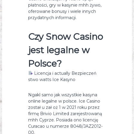
płatności, gry w kasynie mhh żywo,
oferowane bonusy i wiele innych
przydatnych informacji.
Czy Snow Casino
jest legalne w
Polsce?
Licencja i actually Bezpieczeń
stwo watts Ice Kasyno
Ngakl samo jak wszystkie kasyna
online legalne w polsce. Ice Casino
został u zał oż 1 w 2021 roku przez
firmę Brivio Limited zarejestrowaną
mhh Cyprze. Posiada ono licencję
Curacao u numerze 8048/JAZ2012-
00.