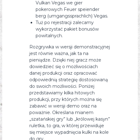
Vulkan Vegas we gier
pokerowych Feuer speiender
berg (umgangssprachlich) Vegas.
Tuż po rejestracji zalecamy
wykorzystać pakiet bonusów
powitalnych.
Rozgrywka w wersji demonstracyjnej
jest równie ważna, jak ta na
pieniądze. Dzięki niej gracz może
dowiedzieć się o możliwościach
danej produkcji oraz opracować
odpowiednią strategię dostosowaną
do swoich możliwości. Poniżej
przedstawiamy kilka hitowych
produkcji, przy których można się
zabawić w wersji demo oraz na
poważnie. Określana mianem
„szatańskiej gry” lub „królowej kasyn”
ruletka, to gra, w której przewiduje
się miejsce wypadnięcia kulki na kole
do gry.