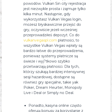
powodów. Vulkan Sin city rejestracja
jest niezwykle prosta i zajmuje tylko
kilka minut. Następnie, gdy
wykorzystasz Vulkan Vegas login,
możesz błyskawicznie przejść do
gry, oczywiście jeżeli wcześniej
przeprowadziłeś depozyt. Co do
vulkanvegaspl.com
płatności, to
wszystkie Vulkan Vegas wpłaty są
bardzo łatwe do przeprowadzenia,
poniewaz systemy płatnicze są
świeże i wyj?tkowo szybko
przetwarzają płatności. Dla tych,
którzy szukają bardziej intensywnej
sesji hazardowej, dostępne są
również gry specjalne, takie yak
Poker, Dream Heurter, Monopoly
Live i Deal or Simply no Deal.
Ponadto, kasyna online często
oferują bonusy za korzystanie z