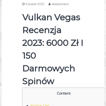
6 Şubat 2022
ekipistanbul
s
y
Vulkan Vegas
o
n
Recenzja
2023: 6000 Zł I
150
Darmowych
Spinów
Content
Rodzaj Gier