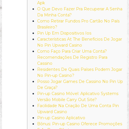
Apk
O Que Devo Fazer Pra Recuperar A Senha
Da Minha Conta?
Como Retirar Fundos Pro Cartão No País
Brasileiro?
Pin Up Em Dispositivos Ios
Características At The Benefícios De Jogar
No Pin Upward Casino
Como Faço Para Criar Uma Conta?
Recomendações De Registro Para
Cassino
Residentes De Quais Países Podem Jogar
No Pin-up Casino?
Posso Jogar Games De Cassino No Pin Up
De Graça?
Pin-up Casino Móvel: Aplicativo Systems
Versão Mobile Carry Out Site?
Facilidade Na Criação De Uma Conta Pin
Upward Casino
Pin-up Casino Aplicativo
Bônus: Pin-up Casino Oferece Promoções