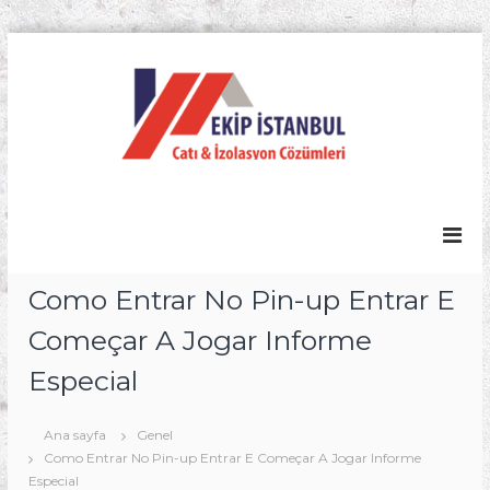
İ
ç
E
e
k
r
i
i
p
ğ
İ
e
s
g
t
e
ç
a
n
Como Entrar No Pin-up Entrar E
b
u
Começar A Jogar Informe
l
Especial
İ
z
o
Ana sayfa
Genel
Como Entrar No Pin-up Entrar E Começar A Jogar Informe
l
Especial
a