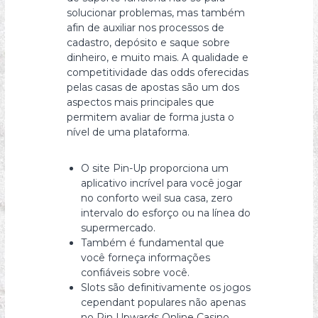
solucionar problemas, mas também
afin de auxiliar nos processos de
cadastro, depósito e saque sobre
dinheiro, e muito mais. A qualidade e
competitividade das odds oferecidas
pelas casas de apostas são um dos
aspectos mais principales que
permitem avaliar de forma justa o
nível de uma plataforma.
O site Pin-Up proporciona um
aplicativo incrível para você jogar
no conforto weil sua casa, zero
intervalo do esforço ou na línea do
supermercado.
Também é fundamental que
você forneça informações
confiáveis ​​sobre você.
Slots são definitivamente os jogos
cependant populares não apenas
no Pin Upwards Online Casino,