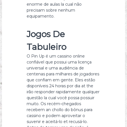
enorme de aulas la cual não
precisam sobre nenhum
equipamento.
Jogos De
Tabuleiro
O Pin Up é um cassino online
confiável que possui uma licença
universal e uma audiência de
centenas para milhares de jogadores
que confiam em gente. Eles estão
disponíveis 24 horas por dia at the
irão responder rapidamente qualquer
questão la cual você possa possuir
muito. Os recém-chegados
recebem an chollo do bônus para
cassino e podem aproveitar o
suvenir e aceitá-lo et recusá-lo.