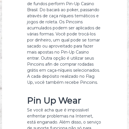
de fundos perform Pin-Up Casino
Brasil. Do bacará ao poker, passando
através de caça níqueis temáticos e
jogos de roleta. Os Pincoins
acumulados podem ser aplicados de
várias formas. Você pode trocá-los
por dinheiro, um qual pode se tornar
sacado ou aproveitado para fazer
mais apostas no Pin-Up Casino
entrar. Outra opção é utilizar seus
Pincoins afin de comprar rodadas
grátis em caça-níqueis selecionados.
A cada depósito realizado no Flag
Up, você também recebe Pincoins.
Pin Up Wear
Se você acha que é impossível
enfrentar problemas na Internet,
está enganado. Além disso, o serviço
de suporte funciona não só para