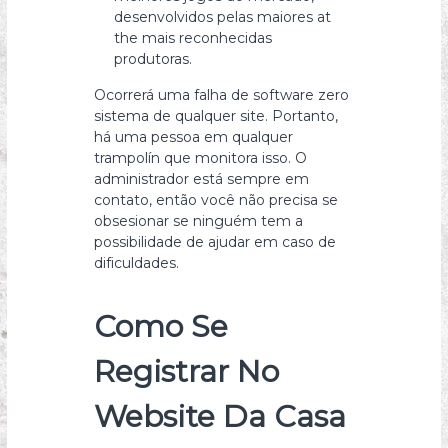
desenvolvidos pelas maiores at
the mais reconhecidas
produtoras.
Ocorrerá uma falha de software zero
sistema de qualquer site. Portanto,
há uma pessoa em qualquer
trampolín que monitora isso. O
administrador está sempre em
contato, então você não precisa se
obsesionar se ninguém tem a
possibilidade de ajudar em caso de
dificuldades.
Como Se
Registrar No
Website Da Casa