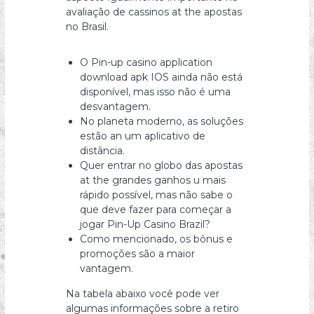
avaliação de cassinos at the apostas
no Brasil.
O Pin-up casino application
download apk IOS ainda não está
disponível, mas isso não é uma
desvantagem.
No planeta moderno, as soluções
estão an um aplicativo de
distância.
Quer entrar no globo das apostas
at the grandes ganhos u mais
rápido possível, mas não sabe o
que deve fazer para começar a
jogar Pin-Up Casino Brazil?
Como mencionado, os bônus e
promoções são a maior
vantagem.
Na tabela abaixo você pode ver
algumas informações sobre a retiro