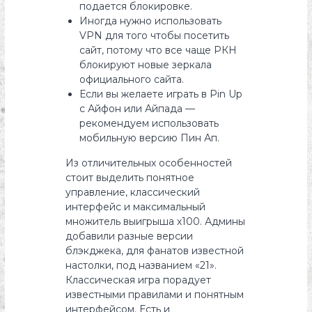
подается блокировке.
Иногда нужно использовать
VPN для того чтобы посетить
сайт, потому что все чаще РКН
блокируют новые зеркала
официального сайта.
Если вы желаете играть в Pin Up
c Айфон или Айпада —
рекомендуем использовать
мобильную версию Пин Ап.
Из отличительных особенностей
стоит выделить понятное
управление, классический
интерфейс и максимальный
множитель выигрыша х100. Админы
добавили разные версии
блэкджека, для фанатов известной
настолки, под названием «21».
Классическая игра порадует
известными правилами и понятным
интерфейсом. Есть и