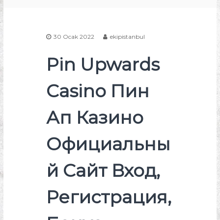
s
y
o
30 Ocak 2022
ekipistanbul
n
Pin Upwards
Casino Пин
Ап Казино
Официальны
й Сайт Вход,
Регистрация,