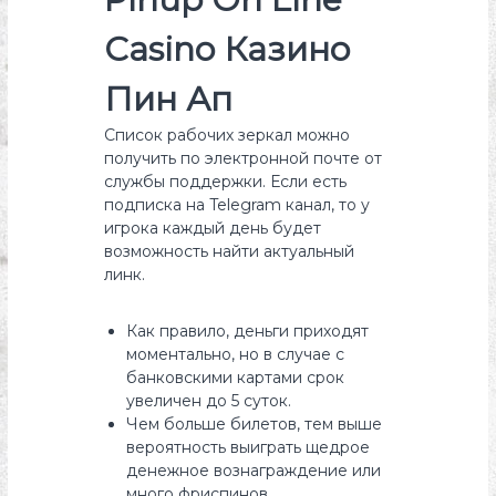
Casino Казино
Пин Ап
Список рабочих зеркал можно
получить по электронной почте от
службы поддержки. Если есть
подписка на Telegram канал, то у
игрока каждый день будет
возможность найти актуальный
линк.
Как правило, деньги приходят
моментально, но в случае с
банковскими картами срок
увеличен до 5 суток.
Чем больше билетов, тем выше
вероятность выиграть щедрое
денежное вознаграждение или
много фриспинов.