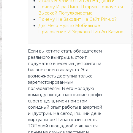
Играть В Казино Пин Ап На Деньги
Почему Игра Лига Шторма Пользуется
Высокой Популярностью
Почему Не Заходит На Сайт Pin-up?
Для Чего Нужно Мобильное
Приложение И Зеркало Пин Ап Казино
Если вы хотите стать обладателем
реального выигрыша, стоит
подумать о внесении депозита на
баланс своего аккаунта. Эта
возможность доступна только
зарегистрированным
пользователям. В его молодую
команду входят настоящие профи
своего дела, имея при этом
солидный опыт работы в азартной
индустрии. На сегодняшний день
виртуальное Пинап казино есть
ТОПовой площадкой и является
одним из самых известных и