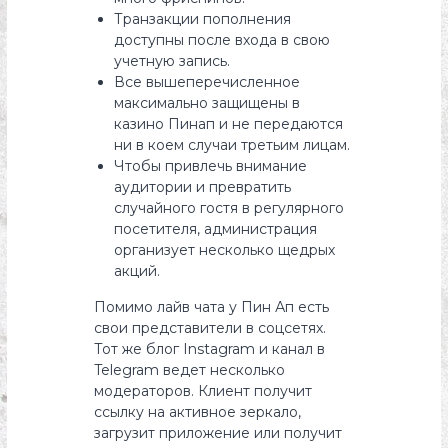
Транзакции пополнения
доступны после входа в свою
учетную запись.
Все вышеперечисленное
максимально защищены в
казино Пинап и не передаются
ни в коем случаи третьим лицам.
Чтобы привлечь внимание
аудитории и превратить
случайного гостя в регулярного
посетителя, администрация
организует несколько щедрых
акций.
Помимо лайв чата у Пин Ап есть
свои представители в соцсетях.
Тот же блог Instagram и канал в
Telegram ведет несколько
модераторов. Клиент получит
ссылку на активное зеркало,
загрузит приложение или получит