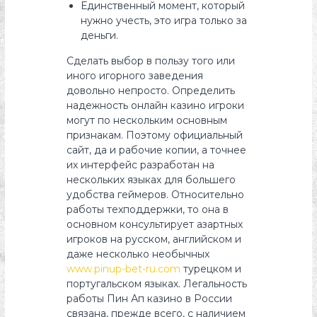
Единственный момент, который
нужно учесть, это игра только за
деньги.
Сделать выбор в пользу того или
иного игорного заведения
довольно непросто. Определить
надежность онлайн казино игроки
могут по нескольким основным
признакам. Поэтому официальный
сайт, да и рабочие копии, а точнее
их интерфейс разработан на
нескольких языках для большего
удобства геймеров. Относительно
работы техподдержки, то она в
основном консультирует азартных
игроков на русском, английском и
даже несколько необычных
www.pinup-bet-ru.com
турецком и
португальском языках. Легальность
работы Пин Ап казино в России
связана, прежде всего, с наличием