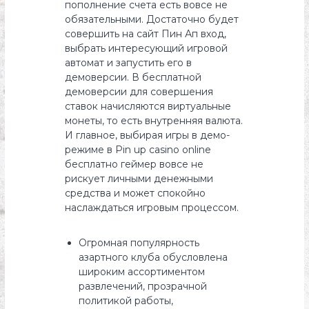
пополнение счета есть вовсе не
обязательными. Достаточно будет
совершить на сайт Пин Ап вход,
выбрать интересующий игровой
автомат и запустить его в
демоверсии. В бесплатной
демоверсии для совершения
ставок начисляются виртуальные
монеты, то есть внутренняя валюта.
И главное, выбирая игры в демо-
режиме в Pin up casino online
бесплатно геймер вовсе не
рискует личными денежными
средства и может спокойно
наслаждаться игровым процессом.
Огромная популярность
азартного клуба обусловлена
широким ассортиментом
развлечений, прозрачной
политикой работы,