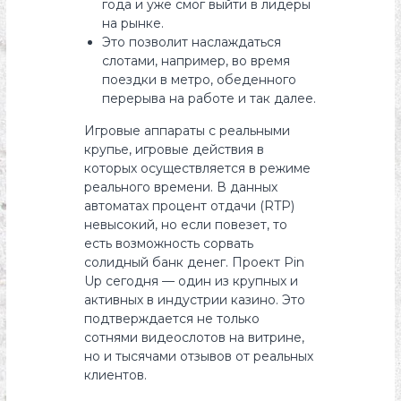
года и уже смог выйти в лидеры
на рынке.
Это позволит наслаждаться
слотами, например, во время
поездки в метро, обеденного
перерыва на работе и так далее.
Игровые аппараты с реальными
крупье, игровые действия в
которых осуществляется в режиме
реального времени. В данных
автоматах процент отдачи (RTP)
невысокий, но если повезет, то
есть возможность сорвать
солидный банк денег. Проект Pin
Up сегодня — один из крупных и
активных в индустрии казино. Это
подтверждается не только
сотнями видеослотов на витрине,
но и тысячами отзывов от реальных
клиентов.