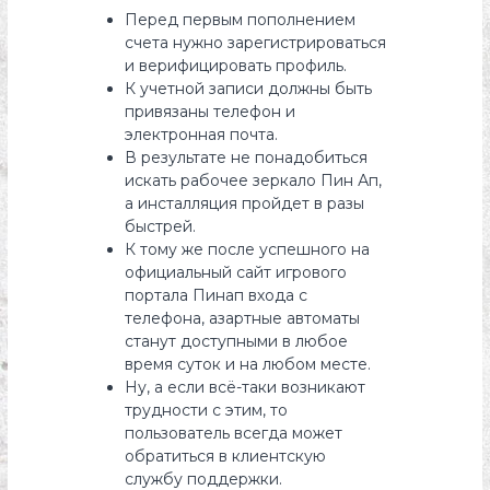
Перед первым пополнением
счета нужно зарегистрироваться
и верифицировать профиль.
К учетной записи должны быть
привязаны телефон и
электронная почта.
В результате не понадобиться
искать рабочее зеркало Пин Ап,
а инсталляция пройдет в разы
быстрей.
К тому же после успешного на
официальный сайт игрового
портала Пинап входа с
телефона, азартные автоматы
станут доступными в любое
время суток и на любом месте.
Ну, а если всё-таки возникают
трудности с этим, то
пользователь всегда может
обратиться в клиентскую
службу поддержки.