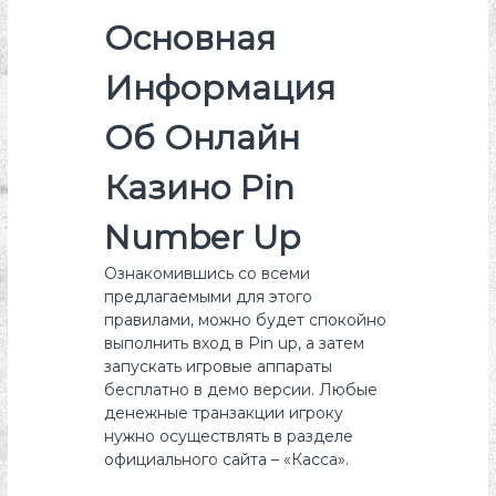
Основная
Информация
Об Онлайн
Казино Pin
Number Up
Ознакомившись со всеми
предлагаемыми для этого
правилами, можно будет спокойно
выполнить вход в Pin up, а затем
запускать игровые аппараты
бесплатно в демо версии. Любые
денежные транзакции игроку
нужно осуществлять в разделе
официального сайта – «Касса».