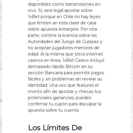
disponibles como transmisiones en
vivo. Sí, sera legal apostar sobre
1xBet porque en Chile no hay leyes
que limiten an esta clase de casa
sobre apuesta extranjera. Por otra
parte, contine la licencia sobre las
Autoridades del Juego de Curazao y
no aceptan jugadores menores de
edad. Al la misma que otros internet
casinos en línea, 1xBet Casino incluyó
demasiado rápido Bitcoin en su
sección Bancaria para permitir pagos
fáciles y sin problemas sin revelar su
identidad. Una vez que features el
monto afin de apostar y checas tus
potenciales ganancias, puedes
confirmar tu cupón para disculpar la
apuesta sobre tu cuenta.
Los Límites De