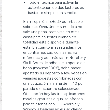
Todo el técnica para activar la
autenticación de dos factores es
bastante simple con sencillo.
En mi opinión, 1xBet© es imbatible
sobre las Over/Under sumado a no
vale una pena inscribirse en otras
casas para apuestas cuando en
totalidad está disponible durante
esta. En cuanto a las retiradas, nos
encontramos casi con la misma
referencia y además scam Neteller y
Skrill. Antes de adherir el importe del
bono (máximo 100€), debe haber
apostado su depósito a few veces en
variadas apuestas combinadas con
una cotización mínima de 1 . 40 por
partido o encuentro seleccionado.
Otra opción boy las tres aplicaciones
móviles gratuitas o qual se ofrecen
para teléfonos con iOS, Android y
Windows basadas en el uso clásico