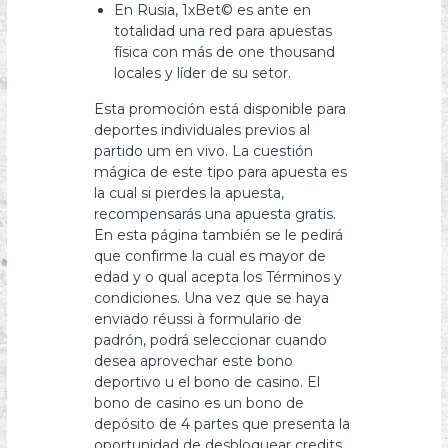
En Rusia, 1xBet© es ante en
totalidad una red para apuestas
física con más de one thousand
locales y líder de su setor.
Esta promoción está disponible para
deportes individuales previos al
partido um en vivo. La cuestión
mágica de este tipo para apuesta es
la cual si pierdes la apuesta,
recompensarás una apuesta gratis.
En esta página también se le pedirá
que confirme la cual es mayor de
edad y o qual acepta los Términos y
condiciones. Una vez que se haya
enviado réussi à formulario de
padrón, podrá seleccionar cuando
desea aprovechar este bono
deportivo u el bono de casino. El
bono de casino es un bono de
depósito de 4 partes que presenta la
oportunidad de desbloquear credits