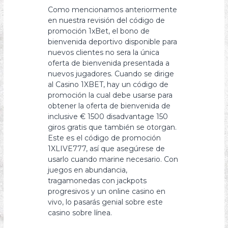
Como mencionamos anteriormente
en nuestra revisión del código de
promoción 1xBet, el bono de
bienvenida deportivo disponible para
nuevos clientes no sera la única
oferta de bienvenida presentada a
nuevos jugadores. Cuando se dirige
al Casino 1XBET, hay un código de
promoción la cual debe usarse para
obtener la oferta de bienvenida de
inclusive € 1500 disadvantage 150
giros gratis que también se otorgan.
Este es el código de promoción
1XLIVE777, así que asegúrese de
usarlo cuando marine necesario. Con
juegos en abundancia,
tragamonedas con jackpots
progresivos y un online casino en
vivo, lo pasarás genial sobre este
casino sobre línea.