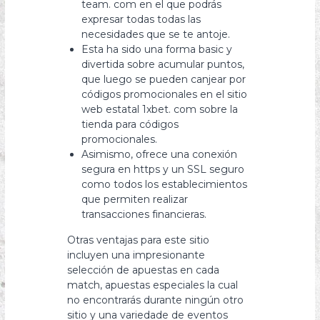
team. com en el que podrás
expresar todas todas las
necesidades que se te antoje.
Esta ha sido una forma basic y
divertida sobre acumular puntos,
que luego se pueden canjear por
códigos promocionales en el sitio
web estatal 1xbet. com sobre la
tienda para códigos
promocionales.
Asimismo, ofrece una conexión
segura en https y un SSL seguro
como todos los establecimientos
que permiten realizar
transacciones financieras.
Otras ventajas para este sitio
incluyen una impresionante
selección de apuestas en cada
match, apuestas especiales la cual
no encontrarás durante ningún otro
sitio y una variedade de eventos