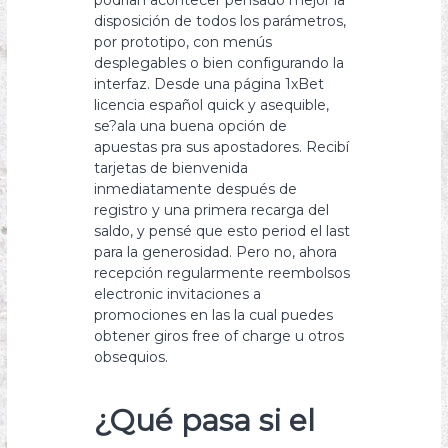
podrían acontecer pensado mejor la
disposición de todos los parámetros,
por prototipo, con menús
desplegables o bien configurando la
interfaz. Desde una página 1xBet
licencia español quick y asequible,
se?ala una buena opción de
apuestas pra sus apostadores. Recibí
tarjetas de bienvenida
inmediatamente después de
registro y una primera recarga del
saldo, y pensé que esto period el last
para la generosidad. Pero no, ahora
recepción regularmente reembolsos
electronic invitaciones a
promociones en las la cual puedes
obtener giros free of charge u otros
obsequios.
¿Qué pasa si el