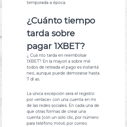
temporada a época.
¿Cuánto tiempo
tarda sobre
pagar 1XBET?
¿ Cuá nto tarda en reembolsar
1XBET? En la mayorí a sobre mé
todos de retirada el pago es instantá
neo, aunque puede demorarse hasta
7 dí as.
La única excepción sera el registro
por «enlace» con una cuenta en mi
de las redes sociales. En cada una de
que otras formas de crear una
cuenta (con un solo clic, por número
para teléfono móvil, por correo