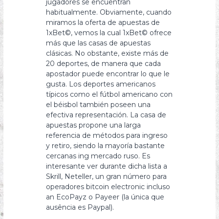
jugadores se encuentran
habitualmente. Obviamente, cuando
miramos la oferta de apuestas de
1xBet©, vemos la cual 1xBet© ofrece
más que las casas de apuestas
clásicas. No obstante, existe más de
20 deportes, de manera que cada
apostador puede encontrar lo que le
gusta. Los deportes americanos
típicos como el fútbol americano con
el béisbol también poseen una
efectiva representación. La casa de
apuestas propone una larga
referencia de métodos para ingreso
y retiro, siendo la mayoría bastante
cercanas ing mercado ruso. Es
interesante ver durante dicha lista a
Skrill, Neteller, un gran número para
operadores bitcoin electronic incluso
an EcoPayz o Payeer (la única que
ausência es Paypal).