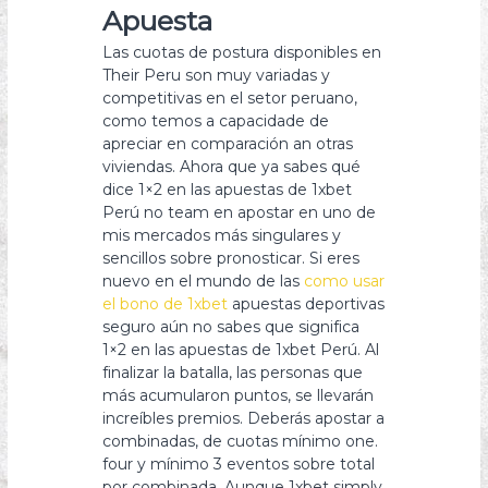
Apuesta
Las cuotas de postura disponibles en
Their Peru son muy variadas y
competitivas en el setor peruano,
como temos a capacidade de
apreciar en comparación an otras
viviendas. Ahora que ya sabes qué
dice 1×2 en las apuestas de 1xbet
Perú no team en apostar en uno de
mis mercados más singulares y
sencillos sobre pronosticar. Si eres
nuevo en el mundo de las
como usar
el bono de 1xbet
apuestas deportivas
seguro aún no sabes que significa
1×2 en las apuestas de 1xbet Perú. Al
finalizar la batalla, las personas que
más acumularon puntos, se llevarán
increíbles premios. Deberás apostar a
combinadas, de cuotas mínimo one.
four y mínimo 3 eventos sobre total
por combinada. Aunque 1xbet simply