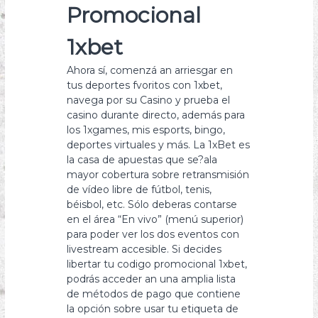
Promocional
1xbet
Ahora sí, comenzá an arriesgar en
tus deportes fvoritos con 1xbet,
navega por su Casino y prueba el
casino durante directo, además para
los 1xgames, mis esports, bingo,
deportes virtuales y más. La 1xBet es
la casa de apuestas que se?ala
mayor cobertura sobre retransmisión
de vídeo libre de fútbol, tenis,
béisbol, etc. Sólo deberas contarse
en el área “En vivo” (menú superior)
para poder ver los dos eventos con
livestream accesible. Si decides
libertar tu codigo promocional 1xbet,
podrás acceder an una amplia lista
de métodos de pago que contiene
la opción sobre usar tu etiqueta de