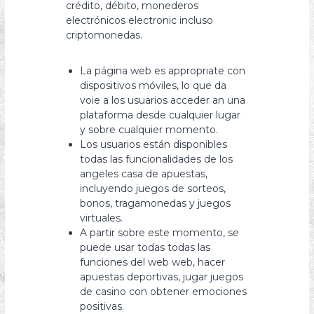
crédito, débito, monederos
electrónicos electronic incluso
criptomonedas.
La página web es appropriate con
dispositivos móviles, lo que da
voie a los usuarios acceder an una
plataforma desde cualquier lugar
y sobre cualquier momento.
Los usuarios están disponibles
todas las funcionalidades de los
angeles casa de apuestas,
incluyendo juegos de sorteos,
bonos, tragamonedas y juegos
virtuales.
A partir sobre este momento, se
puede usar todas todas las
funciones del web web, hacer
apuestas deportivas, jugar juegos
de casino con obtener emociones
positivas.