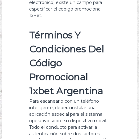
electrónico) existe un campo para
especificar el codigo promocional
1xBet.
Términos Y
Condiciones Del
Código
Promocional
1xbet Argentina
Para escanearlo con un teléfono
inteligente, deberá instalar una
aplicación especial para el sistema
operativo sobre su dispositivo móvil.
Todo el conducto para activar la
autenticación sobre dos factores