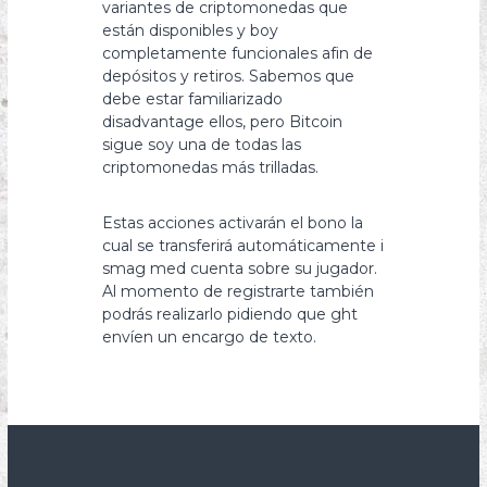
variantes de criptomonedas que
están disponibles y boy
completamente funcionales afin de
depósitos y retiros. Sabemos que
debe estar familiarizado
disadvantage ellos, pero Bitcoin
sigue soy una de todas las
criptomonedas más trilladas.
Estas acciones activarán el bono la
cual se transferirá automáticamente i
smag med cuenta sobre su jugador.
Al momento de registrarte también
podrás realizarlo pidiendo que ght
envíen un encargo de texto.