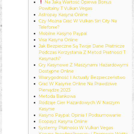
Na Jaką Wartość Opiewa Bonus
Powitalny T Vulkan Vegas
Astropay Kasyna Online
Czy Można Grać W Vulkan Sin City Na
Telefonie?
Mobilne Kasyno Paypal
Visa Kasyna Online
Jak Bezpieczne Są Twoje Dane Płatnicze
Podczas Korzystania Z Metod Płatności T
Kasynach?
Gry Kasynowe Z Maszynami Hazardowymi
Dostępne Online
Wiarygodność I Actually Bezpieczeństwo
Grać W Kasynie Online Na Prawdziwe
Pieniądze 2023
Metoda Bankowa
Rodzaje Gier Hazardowych W Naszym
Kasynie
Kasyno Paypal: Opinia I Podsumowanie
Ecopayz Kasyna Online
Systemy Płatności W Vulkan Vegas