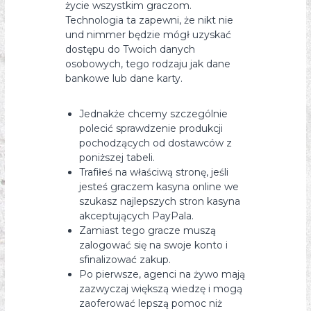
życie wszystkim graczom.
Technologia ta zapewni, że nikt nie
und nimmer będzie mógł uzyskać
dostępu do Twoich danych
osobowych, tego rodzaju jak dane
bankowe lub dane karty.
Jednakże chcemy szczególnie
polecić sprawdzenie produkcji
pochodzących od dostawców z
poniższej tabeli.
Trafiłeś na właściwą stronę, jeśli
jesteś graczem kasyna online we
szukasz najlepszych stron kasyna
akceptujących PayPala.
Zamiast tego gracze muszą
zalogować się na swoje konto i
sfinalizować zakup.
Po pierwsze, agenci na żywo mają
zazwyczaj większą wiedzę i mogą
zaoferować lepszą pomoc niż