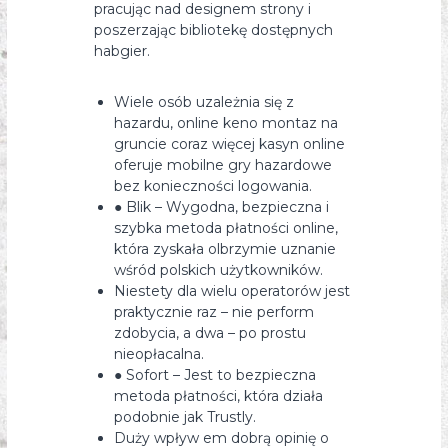
pracując nad designem strony i
poszerzając bibliotekę dostępnych
habgier.
Wiele osób uzależnia się z
hazardu, online keno montaz na
gruncie coraz więcej kasyn online
oferuje mobilne gry hazardowe
bez konieczności logowania.
● Blik – Wygodna, bezpieczna i
szybka metoda płatności online,
która zyskała olbrzymie uznanie
wśród polskich użytkowników.
Niestety dla wielu operatorów jest
praktycznie raz – nie perform
zdobycia, a dwa – po prostu
nieopłacalna.
● Sofort – Jest to bezpieczna
metoda płatności, która działa
podobnie jak Trustly.
Duży wpływ em dobrą opinię o