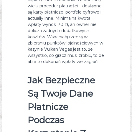
wielu procedur płatności – dostępne
są karty płatnicze, portfele cyfrowe i
actually inne. Minimalna kwota
wpłaty wynosi 70 zł, an owner nie
dolicza żadnych dodatkowych
kosztów. Wspaniałą rzeczą w
zbieraniu punktów lojalnościowych w
kasynie Vulkan Vegas jest to, że
wszystko, co gracz musi zrobić, to be
able to dokonać wpłaty we zagrać.
Jak Bezpieczne
Są Twoje Dane
Płatnicze
Podczas