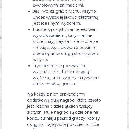
żywiołowymi animacjami.
Jeśli wolisz grać t ruchu, kasyno
unces wysokiej jakości platformą
jest idealnym wyborem.
Ludzie są często zainteresowani
wyszukiwaniem „kasyn online,
które mają PayPal”, ale szczerze
mówiąc, wyszukiwanie powinno
przebiegać w drugą stronę przez
kasyno.
Tryb demo nie pozwala nic
wygrać, ale za to keineswegs
wiąże się unces żadnym ryzykiem
utraty choćby grosza.
Na każdy z nich przyznajemy
dodatkową pulę nagród, która często
jest liczona t dziesiątkach tysięcy
złotych. Pule nagród są dzielone na
końcu turnieju pośród graczy, którzy
osiągnęli najwyższe pozycje na liście