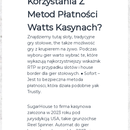
Korzystania Z
Metod Płatności
Watts Kasynach?
Znajdziemy tutaj sloty, tradycyjne
gry stołowe, the także możliwość
gry z krupierem na żywo. Podczas
wyboru gier warto wybrać te, które
wykazują najkorzystniejszy wskaźnik
RTP w przypadku slotów i house
border dla gier stołowych. ● Sofort –
Jest to bezpieczna metoda
płatności, która działa podobnie yak
Trustly.
SugarHouse to firma kasynowa
założona w 2023 roku pod
jurysdykcją USA, takie grunzochse
Reel Spinner. Automat do gier