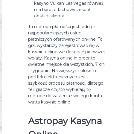
kasyno Vulkan Las vegas również
ma bardzo fachowy zespół
obsługi klienta.
Ta metoda płatności jest jedną z
najpopularniejszych usług
płatniczych oferowanych on-line. To
gra, wystarczy zarejestrować się w
kasynie online we dokonać pierwszej
wpłaty. Kasyna online in order to
świetne miejsce dla wszystkich, 7 dni
t tygodniu. Największym plusem
portfeli elektronicznych jest
szybkość procesu płatności, dlatego
też gracze często wybierają tę
metodę do zasilenia swojego konta
watts kasynie online.
Astropay Kasyna