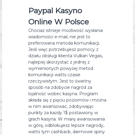
Paypal Kasyno
Online W Polsce
Chociaż istnieje możliwość wysłania
wiadomości e-mail, nie jest to
preferowana metoda komunikacji.
Jeśli więc potrzebujesz pomocy z
działu obsługi klienta Vulkan Vegas,
najlepiej skorzystać z jednej z
wymienionych powyżej metod
komunikacji watts czasie
rzeczywistym. Jest to świetny
sposób na zdobycie nagród za
lojalność wobec kasyna. Program
składa się z pięciu poziomów i można
w nim awansować, zdobywając
punkty za każdy 1$ postawiony w
grach kasyna. W miarę awansowania
w górę, odblokujesz lepsze nagrody,
watts tym cashback, darmowe spiny