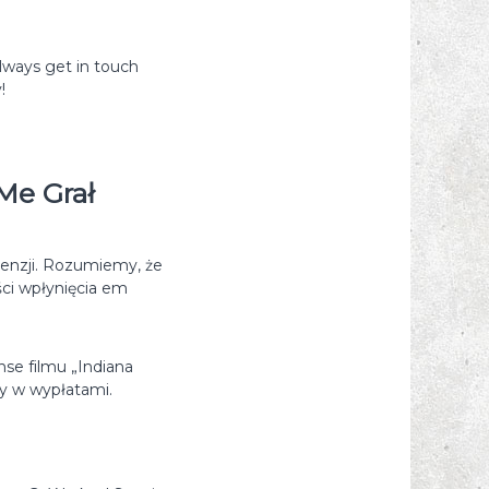
always get in touch
!
Me Grał
cenzji. Rozumiemy, że
ci wpłynięcia em
se filmu „Indiana
zy w wypłatami.