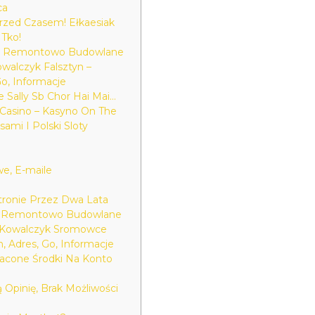
ca
Przed Czasem! Ełkaesiak
Tko!
gi Remontowo Budowlane
walczyk Falsztyn –
Go, Informacje
 Sally Sb Chor Hai Mai…
Casino – Kasyno On The
ami I Polski Sloty
e, E-maile
tronie Przez Dwa Lata
gi Remontowo Budowlane
 Kowalczyk Sromowce
n, Adres, Go, Informacje
acone Środki Na Konto
Opinię, Brak Możliwości