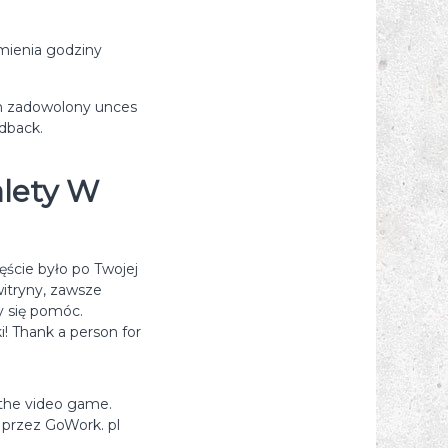
mienia godziny
an zadowolony unces
dback.
alety W
ście było po Twojej
witryny, zawsze
 się pomóc.
! Thank a person for
the video game.
 przez GoWork. pl