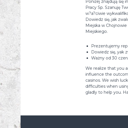
Poniżej znajdują się
Pracy Sp. Szanuję Tw
w?a?ciwie wykwalifik
Dowiedz się, jak zwa
Miejska w Chojnowie 
Miejskiego.
Prezentujemy repe
Dowiedz się, yak 
Ważny od 30 czerw
We realize that you 
influence the outcom
casinos. We wish luc
difficulties when usi
gladly to help you. H