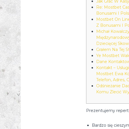
Jak Grać W Kas
Re: Mostbet Cas
Bonusami I Polsk
Mostbet On Line
Z Bonusami I Pol
Michał Kowalczy
Międzynarodowy
Dziecięcej Sko
Grałem Na Tej S
Ye Mostbet Wale
Dane Kontaktow
Kontakt – Uslu
Mostbet Ewa Ko
Telefon, Adres, 
Odśnieżanie Da
Komu Zlecić Wyk
Prezentujemy repertu
Bardzo się cieszy