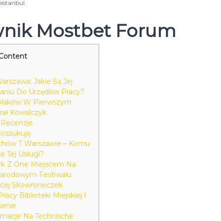
o
pistanbul
l
nik Mostbet Forum
a
s
y
Content
o
n
arszawa: Jakie Są Jej
naniu Do Urzędów Pracy?
Polaków W Pierwszym
ał Kowalczyk
l Recenzje
Poszukuję
chów T Warszawie – Komu
e Tej Usługi?
yk Z One Miejscem Na
arodowym Festiwalu
ęcej Skowroneczek
acy Biblioteki Miejskiej I
enie
rmacje Na Technische