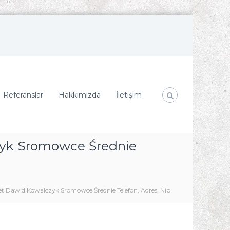
Referanslar
Hakkımızda
İletişim
yk Sromowce Średnie
 Dawid Kowalczyk Sromowce Średnie Telefon, Adres, Nip