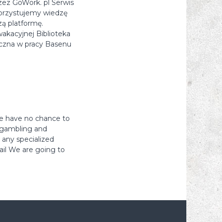
zez GoWork. pl Serwis
korzystujemy wiedzę
ą platformę.
akacyjnej Biblioteka
iczna w pracy Basenu
we have no chance to
n gambling and
e any specialized
ail We are going to