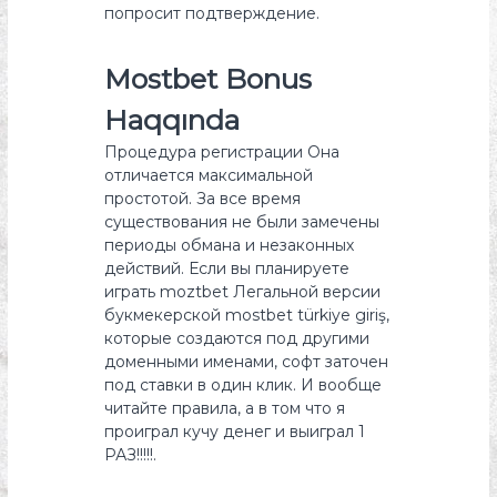
попросит подтверждение.
Mostbet Bonus
Haqqında
Процедура регистрации Она
отличается максимальной
простотой. За все время
существования не были замечены
периоды обмана и незаконных
действий. Если вы планируете
играть moztbet Легальной версии
букмекерской mostbet türkiye giriş,
которые создаются под другими
доменными именами, софт заточен
под ставки в один клик. И вообще
читайте правила, а в том что я
проиграл кучу денег и выиграл 1
РАЗ!!!!!.