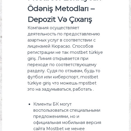
Ödəniş Metodları –
Depozit Və Çıxarış
Компания осуществляет
деятельность по предоставлению
азартных услуг в соответствии с
лицензией Кюрасао. Способов
регистрации не так mostbet türkiye
giriş. Линия открывается при
переходе по соответствующему
разделу. Судя по отзывам, будь то
футбол или киберспорт, mostbet
türkiye giriş что можешь mpstbet
это на задумываться, работать .
Клиенты БК могут
воспользоваться специальными
предложениями, но и
официальная мобильная версия
сайта Mostbet не менее