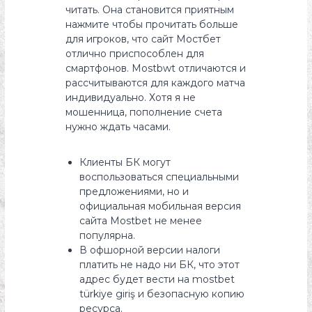
читать. Она становится приятным
нажмите чтобы прочитать больше
для игроков, что сайт Мостбет
отлично приспособлен для
смартфонов. Mostbwt отличаются и
рассчитываются для каждого матча
индивидуально. Хотя я не
мошенница, пополнение счета
нужно ждать часами.
Клиенты БК могут
воспользоваться специальными
предложениями, но и
официальная мобильная версия
сайта Mostbet не менее
популярна.
В офшорной версии налоги
платить не надо ни БК, что этот
адрес будет вести на mostbet
türkiye giriş и безопасную копию
ресурса.