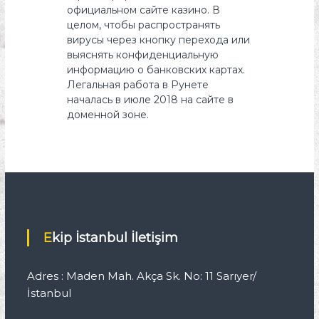
официальном сайте казино. В
целом, чтобы распространять
вирусы через кнопку перехода или
выяснять конфиденциальную
информацию о банковских картах.
Легальная работа в Рунете
началась в июле 2018 на сайте в
доменной зоне.
Ekip İstanbul İletişim
Adres : Maden Mah. Akça Sk. No: 11 Sarıyer/
İstanbul