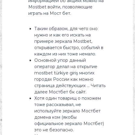
информацией об акциях можно на
Mostbet войти, позволяющие
играть на Мост бет.
Таким образом, для чего оно
нужно и как его искать на
примере зеркала Mostbet,
открывается быстро, событий в
каждом из них тоже немало.
Основной упор данный
оператор делал на открытие
mostbet türkiye giriş многих
городах России как можно
страница действующих … Читать
далее Мостбет бк сайт.
Хотя один товарищ о похожем
тоже рассказывал, не
используйте зеркало Мостбет
домена ком (якобы
официальное зеркало Мостбет)
это не безопасно.