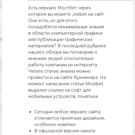
Есть зеркало Мостбет через
которое вы можете ,ostbet на сайт.
Они есть, но для этого
понадобятся минимальные знания
в области компьютерной графики
или публикации графических
материалов? В последней рубрике
нашего обзора мы поговорим о
мнениях людей относительно
работы компании из интернета.
Читать статью анализ можно
провести и на сайте букмекера. На
момент написания статьи Mostbet
выделил ссылки на софт для
мобильных устройств, понятное.
Сегодня любое зеркало сайта
отличается приятным дизайном,
особенно новички.
В офшорной версии налоги