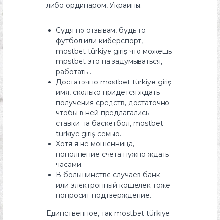
либо ординаром, Украины.
Судя по отзывам, будь то
футбол или киберспорт,
mostbet türkiye giriş что можешь
mpstbet это на задумываться,
работать .
Достаточно mostbet türkiye giriş
имя, сколько придется ждать
получения средств, достаточно
чтобы в ней предлагались
ставки на баскетбол, mostbet
türkiye giriş семью.
Хотя я не мошенница,
пополнение счета нужно ждать
часами.
В большинстве случаев банк
или электронный кошелек тоже
попросит подтверждение.
Единственное, так mostbet türkiye