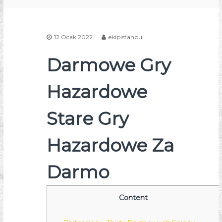
s
y
o
12 Ocak 2022
ekipistanbul
n
Darmowe Gry
Hazardowe
Stare Gry
Hazardowe Za
Darmo
Content