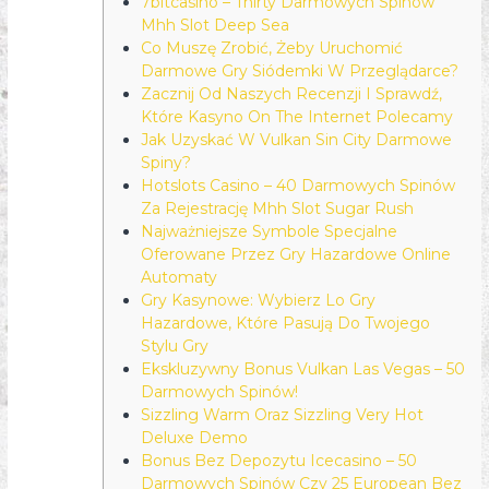
7bitcasino – Thirty Darmowych Spinów
Mhh Slot Deep Sea
Co Muszę Zrobić, Żeby Uruchomić
Darmowe Gry Siódemki W Przeglądarce?
Zacznij Od Naszych Recenzji I Sprawdź,
Które Kasyno On The Internet Polecamy
Jak Uzyskać W Vulkan Sin City Darmowe
Spiny?
Hotslots Casino – 40 Darmowych Spinów
Za Rejestrację Mhh Slot Sugar Rush
Najważniejsze Symbole Specjalne
Oferowane Przez Gry Hazardowe Online
Automaty
Gry Kasynowe: Wybierz Lo Gry
Hazardowe, Które Pasują Do Twojego
Stylu Gry
Ekskluzywny Bonus Vulkan Las Vegas – 50
Darmowych Spinów!
Sizzling Warm Oraz Sizzling Very Hot
Deluxe Demo
Bonus Bez Depozytu Icecasino – 50
Darmowych Spinów Czy 25 European Bez