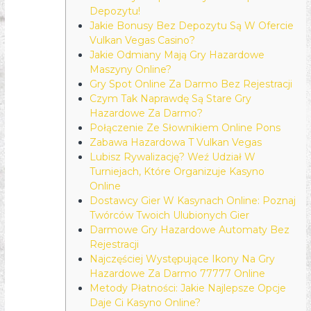
Depozytu!
Jakie Bonusy Bez Depozytu Są W Ofercie
Vulkan Vegas Casino?
Jakie Odmiany Mają Gry Hazardowe
Maszyny Online?
Gry Spot Online Za Darmo Bez Rejestracji
Czym Tak Naprawdę Są Stare Gry
Hazardowe Za Darmo?
Połączenie Ze Słownikiem Online Pons
Zabawa Hazardowa T Vulkan Vegas
Lubisz Rywalizację? Weź Udział W
Turniejach, Które Organizuje Kasyno
Online
Dostawcy Gier W Kasynach Online: Poznaj
Twórców Twoich Ulubionych Gier
Darmowe Gry Hazardowe Automaty Bez
Rejestracji
Najczęściej Występujące Ikony Na Gry
Hazardowe Za Darmo 77777 Online
Metody Płatności: Jakie Najlepsze Opcje
Daje Ci Kasyno Online?