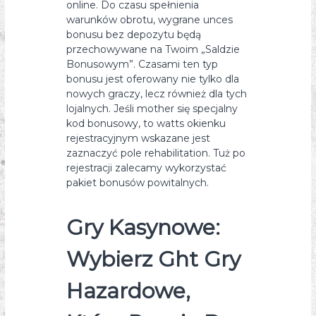
online. Do czasu spełnienia
warunków obrotu, wygrane unces
bonusu bez depozytu będą
przechowywane na Twoim „Saldzie
Bonusowym”. Czasami ten typ
bonusu jest oferowany nie tylko dla
nowych graczy, lecz również dla tych
lojalnych. Jeśli mother się specjalny
kod bonusowy, to watts okienku
rejestracyjnym wskazane jest
zaznaczyć pole rehabilitation. Tuż po
rejestracji zalecamy wykorzystać
pakiet bonusów powitalnych.
Gry Kasynowe:
Wybierz Ght Gry
Hazardowe,