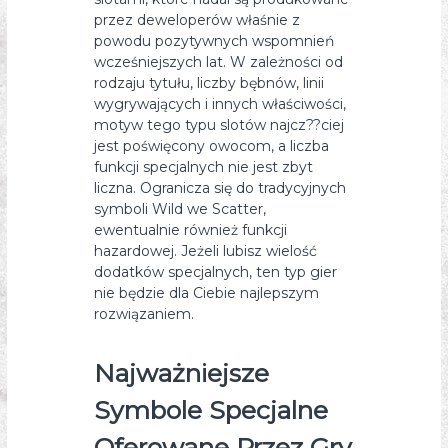
przez deweloperów właśnie z
powodu pozytywnych wspomnień
wcześniejszych lat. W zależności od
rodzaju tytułu, liczby bębnów, linii
wygrywających i innych właściwości,
motyw tego typu slotów najcz??ciej
jest poświęcony owocom, a liczba
funkcji specjalnych nie jest zbyt
liczna. Ogranicza się do tradycyjnych
symboli Wild we Scatter,
ewentualnie również funkcji
hazardowej. Jeżeli lubisz wielość
dodatków specjalnych, ten typ gier
nie będzie dla Ciebie najlepszym
rozwiązaniem.
Najważniejsze
Symbole Specjalne
Oferowane Przez Gry