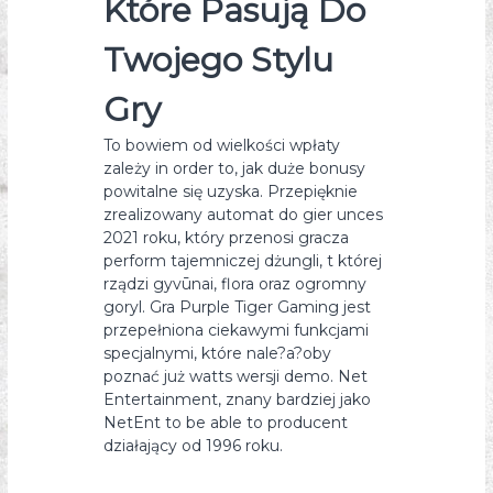
Które Pasują Do
Twojego Stylu
Gry
To bowiem od wielkości wpłaty
zależy in order to, jak duże bonusy
powitalne się uzyska. Przepięknie
zrealizowany automat do gier unces
2021 roku, który przenosi gracza
perform tajemniczej dżungli, t której
rządzi gyvūnai, flora oraz ogromny
goryl. Gra Purple Tiger Gaming jest
przepełniona ciekawymi funkcjami
specjalnymi, które nale?a?oby
poznać już watts wersji demo. Net
Entertainment, znany bardziej jako
NetEnt to be able to producent
działający od 1996 roku.