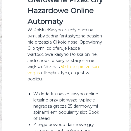
Hazardowe Online
Automaty
W PolskieKasyno zależy nam na
tym, aby żadna fantastyczna ocasion
nie przeszła Ci koło nosa! Opowiemy
Ci o tym, co oferuje każde
wartościowe kasyno Polska online.
Jeśli chodzi o kasyna stacjonarne,
większość z nas
50 free spin vulkan
vegas
utknęła z tym, co jest w
pobliżu.
W dodatku nasze kasyno online
legalne przy pierwszej wpłacie
nagradza gracza 25 darmowymi
spinami em popularny slot Book
of Dead.
Z tego powodu darmowe gry
automaty spot są świetnym