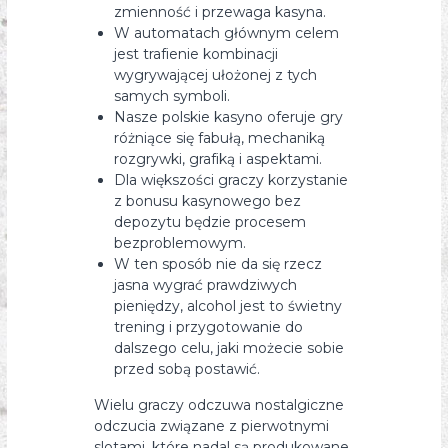
zmienność i przewaga kasyna.
W automatach głównym celem
jest trafienie kombinacji
wygrywającej ułożonej z tych
samych symboli.
Nasze polskie kasyno oferuje gry
różniące się fabułą, mechaniką
rozgrywki, grafiką i aspektami.
Dla większości graczy korzystanie
z bonusu kasynowego bez
depozytu będzie procesem
bezproblemowym.
W ten sposób nie da się rzecz
jasna wygrać prawdziwych
pieniędzy, alcohol jest to świetny
trening i przygotowanie do
dalszego celu, jaki możecie sobie
przed sobą postawić.
Wielu graczy odczuwa nostalgiczne
odczucia związane z pierwotnymi
slotami, które nadal są produkowane