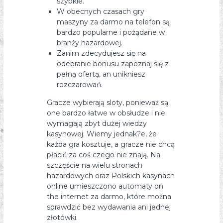
szybkie.
W obecnych czasach gry
maszyny za darmo na telefon są
bardzo popularne i pożądane w
branży hazardowej.
Zanim zdecydujesz się na
odebranie bonusu zapoznaj się z
pełną ofertą, an unikniesz
rozczarowań.
Gracze wybierają sloty, ponieważ są
one bardzo łatwe w obsłudze i nie
wymagają zbyt dużej wiedzy
kasynowej. Wiemy jednak?e, że
każda gra kosztuje, a gracze nie chcą
płacić za coś czego nie znają. Na
szczęście na wielu stronach
hazardowych oraz Polskich kasynach
online umieszczono automaty on
the internet za darmo, które można
sprawdzić bez wydawania ani jednej
złotówki.