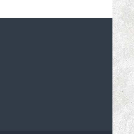
u
k
t
i
i
i
m
e
ö
p
r
i
i
r
ç
e
o
i
n
s
n
K
t
a
a
s
i
i
ç
n
i
o
n
i
d
e
n
J
o
u
k
k
o
o
n