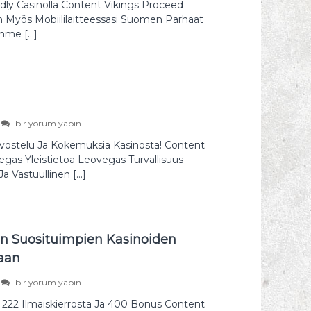
ndly Casinolla Content Vikings Proceed
o
n Myös Mobiililaitteessasi Suomen Parhaat
v
e
mme […]
g
a
s
K
o
k
e
L
bir yorum yapın
m
e
vostelu Ja Kokemuksia Kasinosta! Content
u
o
k
as Yleistietoa Leovegas Turvallisuus
V
s
e
a Vastuullinen […]
i
g
a
a
J
s
a
B
A
o
n Suosituimpien Kasinoiden
r
n
aan
v
u
o
s
L
s
bir yorum yapın
R
e
t
a
222 Ilmaiskierrosta Ja 400 Bonus Content
o
e
h