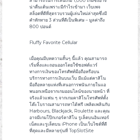
สามารถในการเล่นเกม 1,000 เกมซึ่งอาจ
น่าตื่นเต้นเพราะมีกำไรเข้ามา เว็บเพจ
สล็อตที่ดีที่สุดรวบรวมผู้เล่นใหม่ล่าสุดซึ่งมี
คำทักทาย 3 ส่วนที่ดีเป็นพิเศษ – มูลค่าถึง
800 ปอนด์
Fluffy Favorite Cellular
เมื่อคุณมีบทความสั้นๆ นี้แล้ว คุณสามารถ
เริ่มทิ้งและถอนออกโดยใช้ซอฟต์แวร์
ทางการเงินของโทรศัพท์มือถือหรือบน
บริการทางการเงินบนเว็บ มีแม้แต่คาสิโน
มือถือหลายแห่งที่เสนอการพนันภายในแอ
พนอกเหนือจากเกมออนไลน์ของนายหน้า ที่
จริงแล้วแฟน ๆ จากเกมคาสิโนโทรศัพท์ตั้ง
โต๊ะโบราณสามารถหาได้ฟรี เพลิดเพลินกับ
Harbours, Blackjack, Roulette และคุณ
อาจมีเกมโป๊กเกอร์คาสิโน รูเล็ตบนอินเทอร์
เน็ตและรูเล็ตบน iPhone เป็นเว็บไซต์ที่ดี
ที่สุดและมีหลายรุ่นที่ TopSlotSite